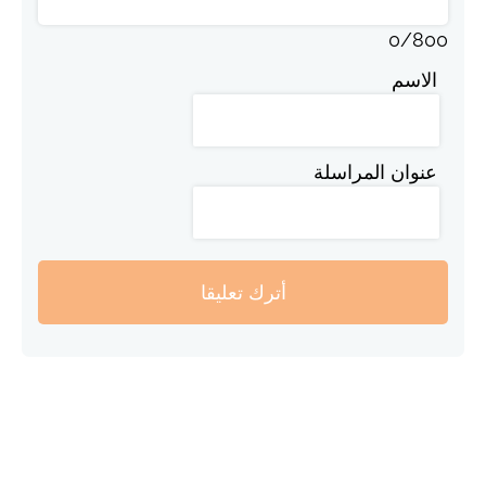
0
/
800
الاسم
عنوان المراسلة
أترك تعليقا