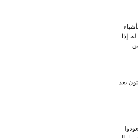
أشياء
ه. إذا
من
تون بعد
عودوا
صول الى