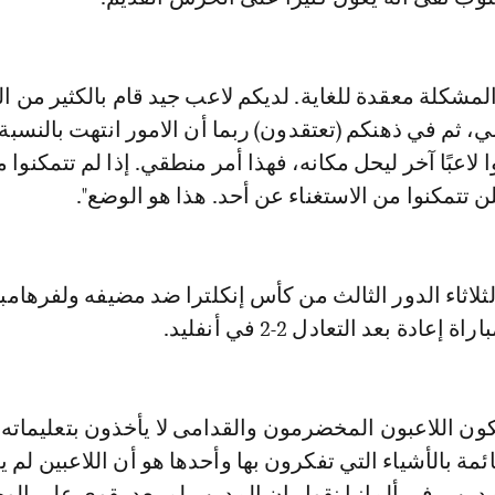
المشكلة معقدة للغاية. لديكم لاعب جيد قام بالكثير من ال
، ثم في ذهنكم (تعتقدون) ربما أن الامور انتهت بالنسبة ل
لاعبًا آخر ليحل مكانه، فهذا أمر منطقي. إذا لم تتمكنوا 
ن تتمكنوا من الاستغناء عن أحد. هذا هو الوضع".
ثلاثاء الدور الثالث من كأس إنكلترا ضد مضيفه ولفرهامب
عادة بعد التعادل 2-2 في أنفليد.
ون اللاعبون المخضرمون والقدامى لا يأخذون بتعليماته
مة بالأشياء التي تفكرون بها وأحدها هو أن اللاعبين لم ي
درب. في ألمانيا نقول إن المدرب لم يعد يقوى على الو