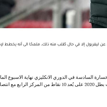
ل عن ليفربول إلا في حال طٌلب منه ذلك، ملمحًا الى أنه يخطط ل
ضد برايتون)، بات بطل 2020 على بُعد 10 نقاط من المركز الرابع مع ا