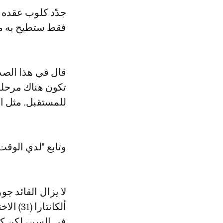
فقط ستطيح به من
قال في هذا الصدد
تكون هناك مرحلة 
للمستقبل. مثل ال
وتابع "لدي الوقت
ألكانت
في السن، لكن كلو