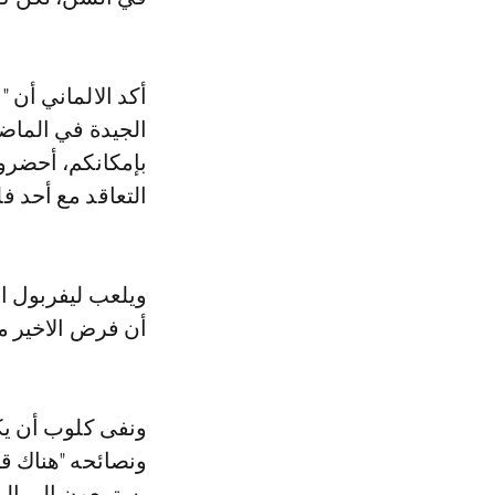
أكد الالماني أن "
الجيدة في الماضي
بإمكانكم، أحضروا 
التعاقد مع أحد فل
ويلعب ليفربول ال
أن فرض الاخير مباراة إ
ونفى كلوب أن يك
ونصائحه "هناك قائ
يستمعون إلى الم