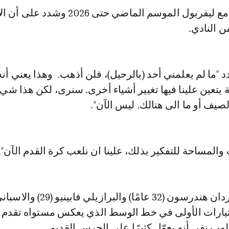
جدّد كلوب عقده مع ليفربول الموسم الماضي حتى 2026 وشدد
 النادي.
 "ما لم يعلمني أحد (بالرحيل)، فلن أذهب. وهذا يعني أنه
يتعين علينا فيها تغيير أشياء أخرى. سنرى، لكن هذا شي
صيف أو ما الى هنالك. ليس الآن".
 والمساحة للتفكير بذلك، علينا ان نلعب كرة القدم الآن".
لا يزال القائد جوردان هندرسون (32 عامًا) والبراز
ارا (31) الاختيارات الأولى في خط الوسط الذي يعكس مستواه تقدم 
ب نفى أنه يعوّل كثيرًا على الحرس القديم.