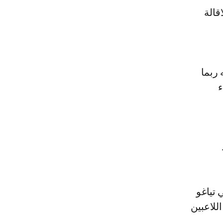
 على أن الاقالة
 ربما
ء
يلي فابينيو (29) والاسباني تياغو
اللاعبين