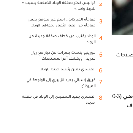
كواليس تعثر صفقة الوداد الضخمة بسبب «
2
شرط واحد »
مفاجأة الميركاتو... اسم غير متوقع يحمل
3
مفاجأة من العيار الثقيل لجماهير الوداد
الوداد يقترب من خطف صفقة جديدة من
4
الرجاء
مورينيو يتحدث بصراحة عن دياز مع ريال
5
إصلاحات
مدريد... ويكشف آخر المستجدات
العسري يعين رئيسا جديدا للوداد
6
فريق إسباني يعيد الزابيري إلى الواجهة في
7
الميركاتو
العسري يعيد السعيدي إلى الوداد في مهمة
8
جديدة
نتصاف