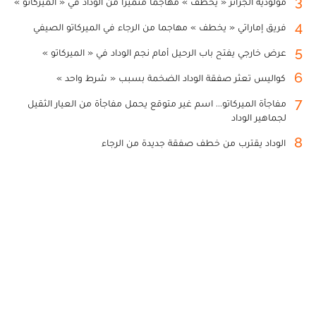
3
مولودية الجزائر « يخطف » مهاجما متميزا من الوداد في « الميركاتو »
4
فريق إماراتي « يخطف » مهاجما من الرجاء في الميركاتو الصيفي
5
عرض خارجي يفتح باب الرحيل أمام نجم الوداد في « الميركاتو »
6
كواليس تعثر صفقة الوداد الضخمة بسبب « شرط واحد »
7
مفاجأة الميركاتو... اسم غير متوقع يحمل مفاجأة من العيار الثقيل
لجماهير الوداد
8
الوداد يقترب من خطف صفقة جديدة من الرجاء