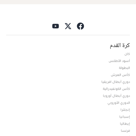
كرة القدم
كان
أسود الأطلس
البطولة
كأس العرش
دوري أبطال افريقيا
كأس الكونفيدرالية
دوري أبطال أوروبا
الدوري الأوروبي
إنجلترا
إسبانيا
إيطاليا
فرنسا