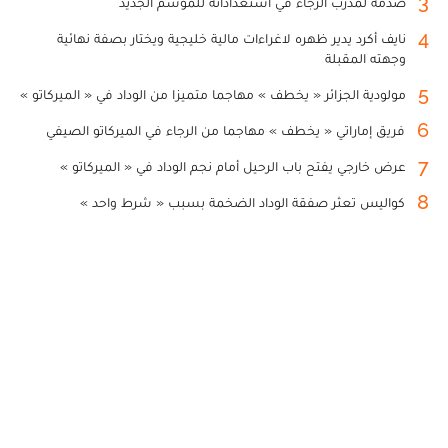
3
صدمة لمدرب الرجاء في استعداداته للموسم الجديد
4
نايف أكرد يدير ظهره لاغراءات مالية خليجية ويختار بصفة نهائية
وجهته المقبلة
5
مولودية الجزائر « يخطف » مهاجما متميزا من الوداد في « الميركاتو »
6
فريق إماراتي « يخطف » مهاجما من الرجاء في الميركاتو الصيفي
7
عرض خارجي يفتح باب الرحيل أمام نجم الوداد في « الميركاتو »
8
كواليس تعثر صفقة الوداد الضخمة بسبب « شرط واحد »