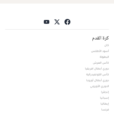
كرة القدم
كان
أسود الأطلس
البطولة
كأس العرش
دوري أبطال افريقيا
كأس الكونفيدرالية
دوري أبطال أوروبا
الدوري الأوروبي
إنجلترا
إسبانيا
إيطاليا
فرنسا