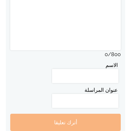
0
/
800
الاسم
عنوان المراسلة
أترك تعليقا