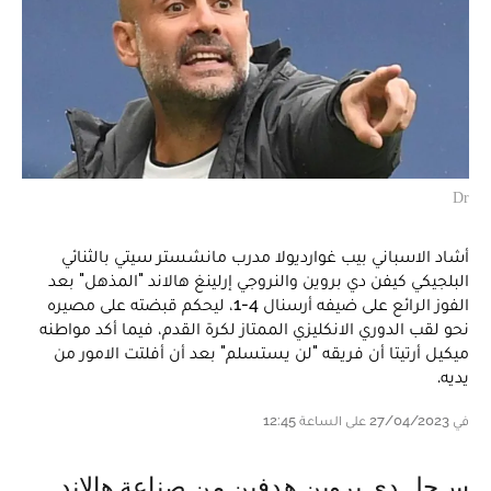
Dr
أشاد الاسباني بيب غوارديولا مدرب مانشستر سيتي بالثنائي
البلجيكي كيفن دي بروين والنروجي إرلينغ هالاند "المذهل" بعد
الفوز الرائع على ضيفه أرسنال 4-1، ليحكم قبضته على مصيره
نحو لقب الدوري الانكليزي الممتاز لكرة القدم، فيما أكد مواطنه
ميكيل أرتيتا أن فريقه "لن يستسلم" بعد أن أفلتت الامور من
يديه.
في 27/04/2023 على الساعة 12:45
سجل دي بروين هدفين من صناعة هالاند