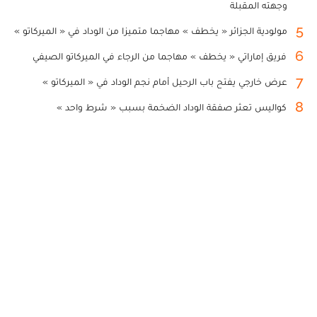
وجهته المقبلة
5
مولودية الجزائر « يخطف » مهاجما متميزا من الوداد في « الميركاتو »
6
فريق إماراتي « يخطف » مهاجما من الرجاء في الميركاتو الصيفي
7
عرض خارجي يفتح باب الرحيل أمام نجم الوداد في « الميركاتو »
8
كواليس تعثر صفقة الوداد الضخمة بسبب « شرط واحد »