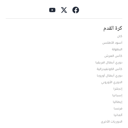
كرة القدم
كان
أسود الأطلس
البطولة
كأس العرش
دوري أبطال افريقيا
كأس الكونفيدرالية
دوري أبطال أوروبا
الدوري الأوروبي
إنجلترا
إسبانيا
إيطاليا
فرنسا
ألمانيا
الدوريات الأخرى