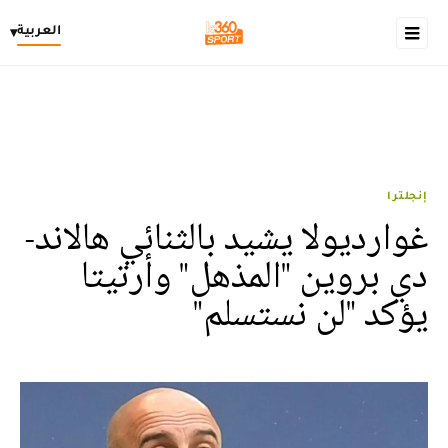
العربية
▾
إنجلترا
غوارديولا يشيد بالثنائي هالاند-
دي بروين "المذهل" وأرتيتا
يؤكد "لن نستسلم"