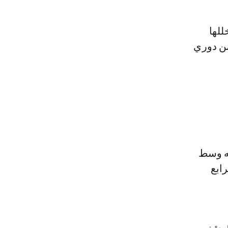
تخللها
ن دوري
شه وسط
رابع