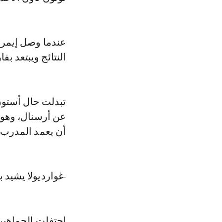
النتائج ويبتعد ب
عن أرسنال، وهو أ
أن يعمد المدرب ا
-غوارديولا يشيد بف
احتفلت الجماهير