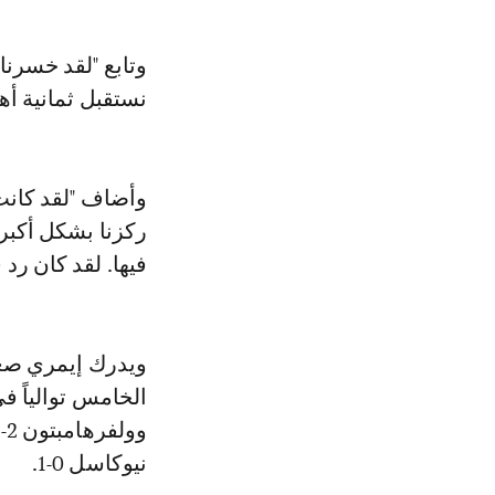
وتابع "لقد خسرنا
نستقبل ثمانية أه
وأضاف "لقد كانت 
ركزنا بشكل أكبر ع
فيها. لقد كان رد ف
ويدرك إيمري صعو
نيوكاسل 0-1.