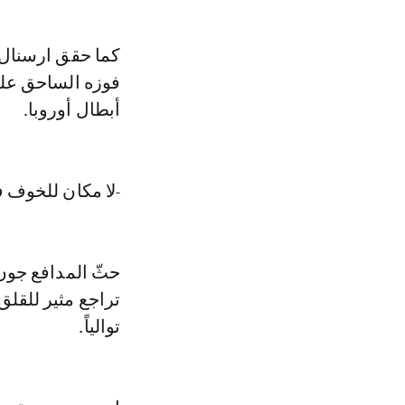
فوزه الساحق عل
أبطال أوروبا.
-لا مكان للخوف 
حثّ المدافع جو
تراجع مثير للقلق
توالياً.