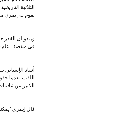
يقوم به إيمري من
ويبدو أن القدر خ
في منتصف عام 2019 بعد تردي نتائج فريق شمال لندن.
أشاد الإسباني ب
الكثير من علامات
قال إيمري "يمكنني