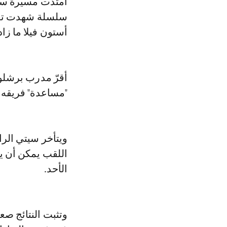
امتدت مسيرة سيتي
أستون فيلا ما زا
أقرّ مدرب برشلون
"مساعدة" فريقه "
اللقب يمكن أن ي
الأحد.
وتثبت النتائج صع