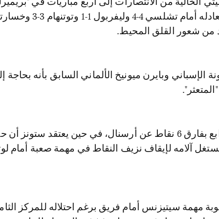
 الخالية من الانتصارات إلى أربع مباريات في "بريميرل
سلسلة شهدت تعادله أمام تشلسي 4-4 وليفربول
د من شعور القلق المحيط.
ة الإسباني وبايرن ميونيخ الألماني السابق بأنه بحاجة إ
المتعثر".
ويتأخر سيتي الرابع بفارق 6 نقاط عن أرسنال، في حين يعتقد ستونز أن
ستغل آلامه لإيقاف نزيف النقاط في مهمة صعبة أمام لو
وبة مهمة سيتيزنس أمام فريق برغم احتلاله للمركز الث