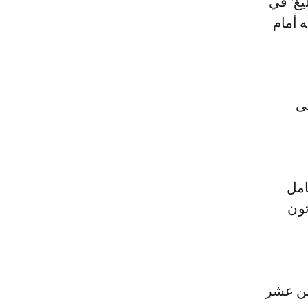
يغ" في
 1-1 وتوتنهام 3-3 وخسارته أمام
لى
 حامل
تون
امن عشر