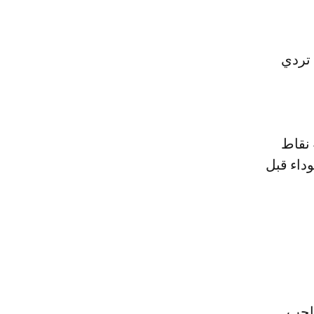
 يعاني من تردي
تبدلت حال أستون فيلا هذا الموسم حيث بات يحتل المركز الثالث بفارق 4 نقاط
وداء قبل
صاحب