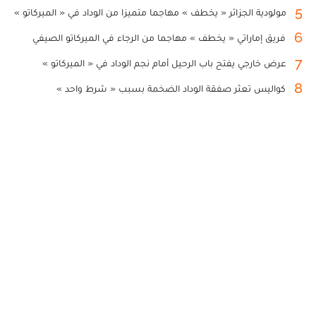
5
مولودية الجزائر « يخطف » مهاجما متميزا من الوداد في « الميركاتو »
6
فريق إماراتي « يخطف » مهاجما من الرجاء في الميركاتو الصيفي
7
عرض خارجي يفتح باب الرحيل أمام نجم الوداد في « الميركاتو »
8
كواليس تعثر صفقة الوداد الضخمة بسبب « شرط واحد »