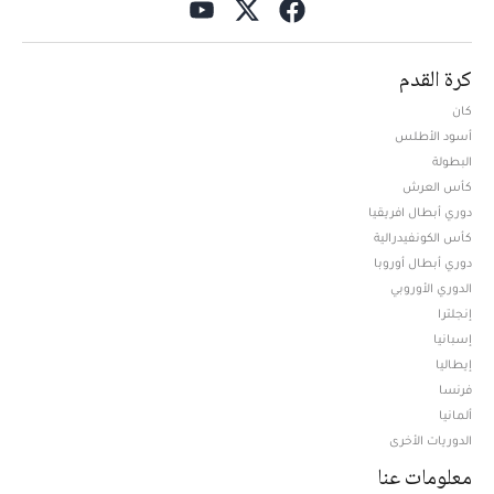
كرة القدم
كان
أسود الأطلس
البطولة
كأس العرش
دوري أبطال افريقيا
كأس الكونفيدرالية
دوري أبطال أوروبا
الدوري الأوروبي
إنجلترا
إسبانيا
إيطاليا
فرنسا
ألمانيا
الدوريات الأخرى
معلومات عنا