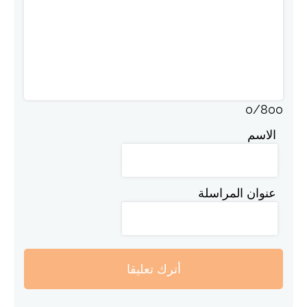
0
/
800
الاسم
عنوان المراسلة
أترك تعليقا