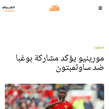
العربية
▾
إنجلترا
مورينيو يؤكد مشاركة بوغبا
ضد ساوثمبتون