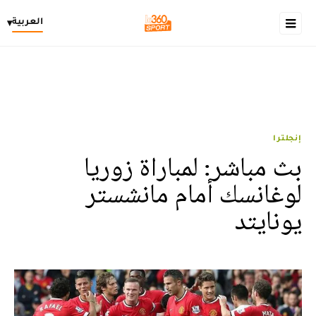
العربية
▾
إنجلترا
بث مباشر: لمباراة زوريا
لوغانسك أمام مانشستر
يونايتد