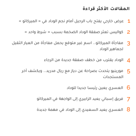
المقالات الأكثر قراءة
1
عرض خارجي يفتح باب الرحيل أمام نجم الوداد في « الميركاتو »
2
كواليس تعثر صفقة الوداد الضخمة بسبب « شرط واحد »
3
مفاجأة الميركاتو... اسم غير متوقع يحمل مفاجأة من العيار الثقيل
لجماهير الوداد
4
الوداد يقترب من خطف صفقة جديدة من الرجاء
5
مورينيو يتحدث بصراحة عن دياز مع ريال مدريد... ويكشف آخر
المستجدات
6
العسري يعين رئيسا جديدا للوداد
7
فريق إسباني يعيد الزابيري إلى الواجهة في الميركاتو
8
العسري يعيد السعيدي إلى الوداد في مهمة جديدة