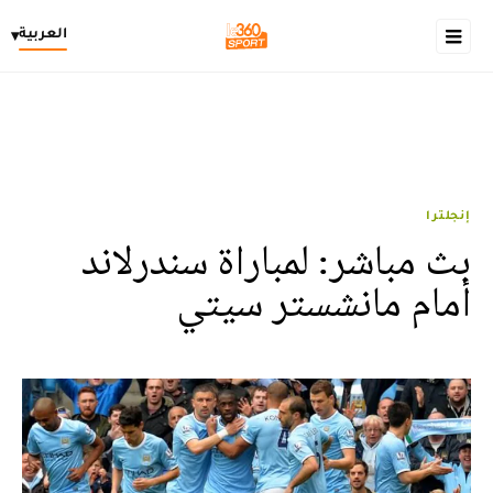
العربية
▾
إنجلترا
بث مباشر: لمباراة سندرلاند
أمام مانشستر سيتي