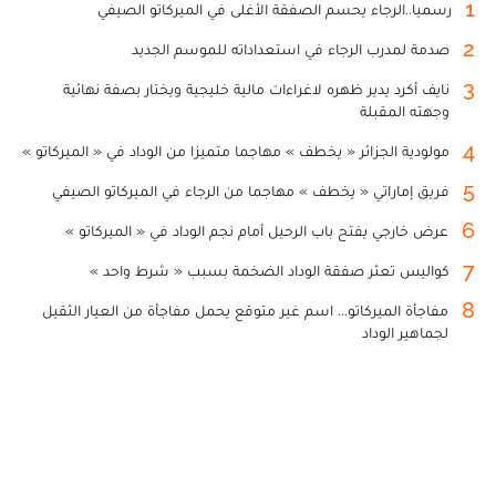
1
رسميا..الرجاء يحسم الصفقة الأغلى في الميركاتو الصيفي
2
صدمة لمدرب الرجاء في استعداداته للموسم الجديد
3
نايف أكرد يدير ظهره لاغراءات مالية خليجية ويختار بصفة نهائية
وجهته المقبلة
4
مولودية الجزائر « يخطف » مهاجما متميزا من الوداد في « الميركاتو »
5
فريق إماراتي « يخطف » مهاجما من الرجاء في الميركاتو الصيفي
6
عرض خارجي يفتح باب الرحيل أمام نجم الوداد في « الميركاتو »
7
كواليس تعثر صفقة الوداد الضخمة بسبب « شرط واحد »
8
مفاجأة الميركاتو... اسم غير متوقع يحمل مفاجأة من العيار الثقيل
لجماهير الوداد