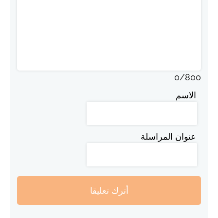
0
/
800
الاسم
عنوان المراسلة
أترك تعليقا