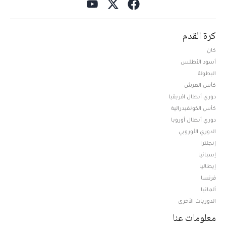
كرة القدم
كان
أسود الأطلس
البطولة
كأس العرش
دوري أبطال افريقيا
كأس الكونفيدرالية
دوري أبطال أوروبا
الدوري الأوروبي
إنجلترا
إسبانيا
إيطاليا
فرنسا
ألمانيا
الدوريات الأخرى
معلومات عنا