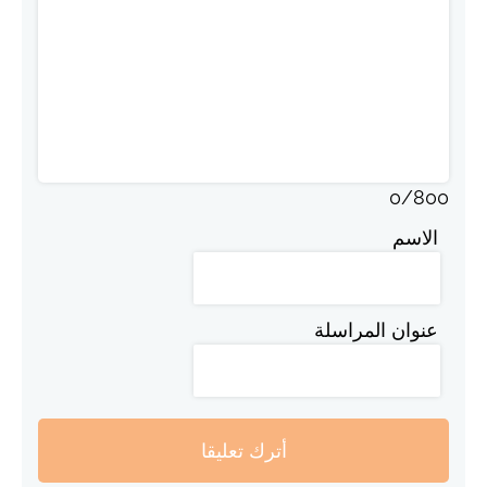
0
/
800
الاسم
عنوان المراسلة
أترك تعليقا