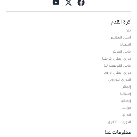
كرة القدم
كان
أسود الأطلس
البطولة
كأس العرش
دوري أبطال افريقيا
كأس الكونفيدرالية
دوري أبطال أوروبا
الدوري الأوروبي
إنجلترا
إسبانيا
إيطاليا
فرنسا
ألمانيا
الدوريات الأخرى
معلومات عنا