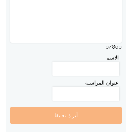
0
/
800
الاسم
عنوان المراسلة
أترك تعليقا