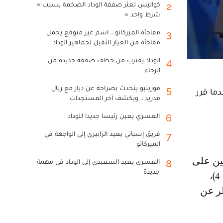
كواليس تعثر صفقة الوداد الضخمة بسبب «
2
شرط واحد »
مفاجأة الميركاتو... اسم غير متوقع يحمل
3
مفاجأة من العيار الثقيل لجماهير الوداد
الوداد يقترب من خطف صفقة جديدة من
4
الرجاء
مورينيو يتحدث بصراحة عن دياز مع ريال
5
ما قرر
مدريد... ويكشف آخر المستجدات
العسري يعين رئيسا جديدا للوداد
6
فريق إسباني يعيد الزابيري إلى الواجهة في
7
الميركاتو
العسري يعيد السعيدي إلى الوداد في مهمة
8
جديدة
التوالي في الدوري الممتاز أمام بورنموث على أرضه (صفر-3) وواتفورد (1-4)،
ر عن