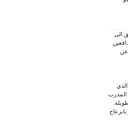
ق الى
افعين
 عن
الذي
 المدرب
ويلة.
بانزعاج