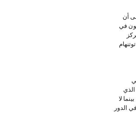
لى أن
يون في
ركز
وتنهام
ي
الذي
نما لا
لتقي مع هال سيتي في 16 فبراير في الدور