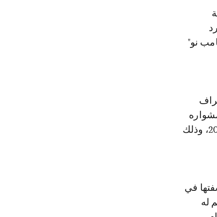
ة
د
كامب نو"
شراف
مشواره
مع الفريق وعدم التقدم باستقالته من المنصب الذي استلمه في صيف 2016، وذلك
سفتها في
 له
ام