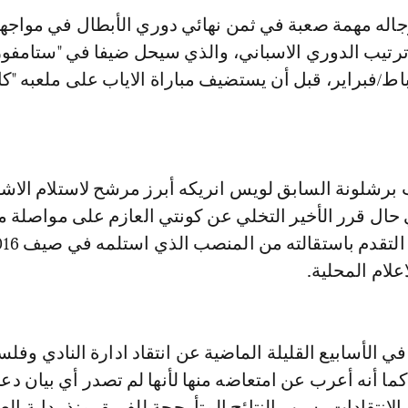
جاله مهمة صعبة في ثمن نهائي دوري الأبطال في مواجه
رتيب الدوري الاسباني، والذي سيحل ضيفا في "ستامفور
ج" في 20 شباط/فبراير، قبل أن يستضيف مباراة الاياب على ملعبه "
 برشلونة السابق لويس انريكه أبرز مرشح لاستلام الا
ل قرر الأخير التخلي عن كونتي العازم على مواصلة 
لام المحلية.
ي الأسابيع القليلة الماضية عن انتقاد ادارة النادي وفل
كما أنه أعرب عن امتعاضه منها لأنها لم تصدر أي بيان دعم
لانتقادات بسبب النتائج المتأرجحة للفريق منذ بداية الع