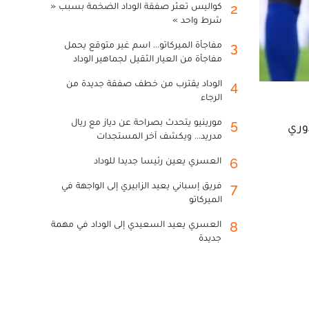
كواليس تعثر صفقة الوداد الضخمة بسبب «
2
شرط واحد »
مفاجأة الميركاتو... اسم غير متوقع يحمل
3
مفاجأة من العيار الثقيل لجماهير الوداد
الوداد يقترب من خطف صفقة جديدة من
4
الرجاء
مورينيو يتحدث بصراحة عن دياز مع ريال
5
يتي، برسم مباريات الأسبوع الـ 27 من الدوري
مدريد... ويكشف آخر المستجدات
العسري يعين رئيسا جديدا للوداد
6
فريق إسباني يعيد الزابيري إلى الواجهة في
7
الميركاتو
العسري يعيد السعيدي إلى الوداد في مهمة
8
جديدة