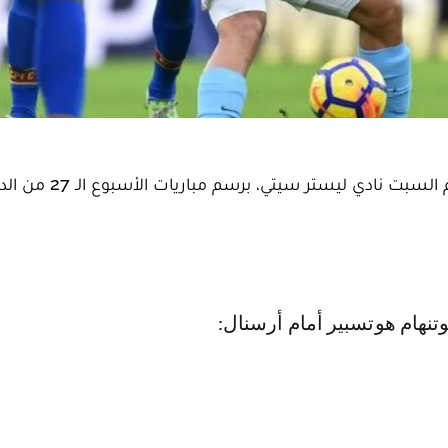
يواجه فريق مانشستر سيتي الإنجليزي لكرة القدم، اليوم السبت نادي ليستر س
توتنهام هوتسبير أمام أرسنال: