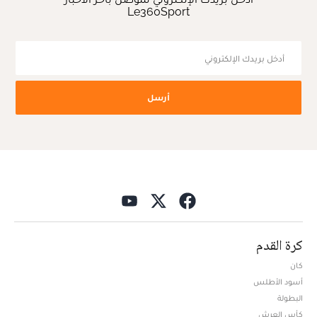
Le360Sport
أرسل
كرة القدم
كان
أسود الأطلس
البطولة
كأس العرش