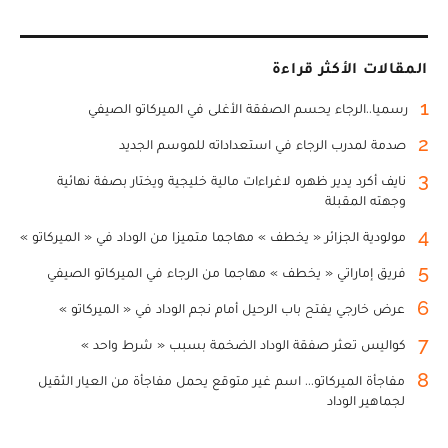
المقالات الأكثر قراءة
1
رسميا..الرجاء يحسم الصفقة الأغلى في الميركاتو الصيفي
2
صدمة لمدرب الرجاء في استعداداته للموسم الجديد
3
نايف أكرد يدير ظهره لاغراءات مالية خليجية ويختار بصفة نهائية
وجهته المقبلة
4
مولودية الجزائر « يخطف » مهاجما متميزا من الوداد في « الميركاتو »
5
فريق إماراتي « يخطف » مهاجما من الرجاء في الميركاتو الصيفي
6
عرض خارجي يفتح باب الرحيل أمام نجم الوداد في « الميركاتو »
7
كواليس تعثر صفقة الوداد الضخمة بسبب « شرط واحد »
8
مفاجأة الميركاتو... اسم غير متوقع يحمل مفاجأة من العيار الثقيل
لجماهير الوداد