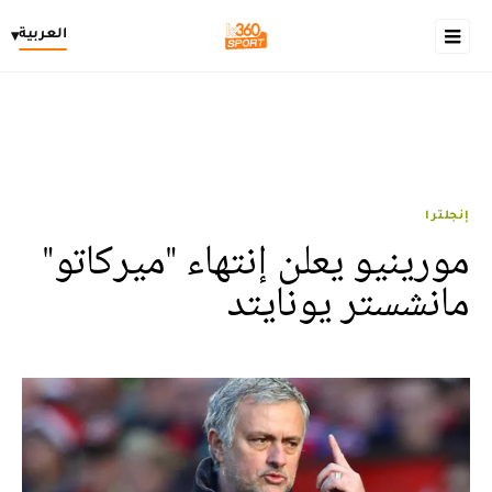
العربية
▾
إنجلترا
مورينيو يعلن إنتهاء "ميركاتو"
مانشستر يونايتد