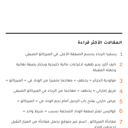
المقالات الأكثر قراءة
1
رسميا..الرجاء يحسم الصفقة الأغلى في الميركاتو الصيفي
2
نايف أكرد يدير ظهره لاغراءات مالية خليجية ويختار بصفة نهائية
وجهته المقبلة
3
مولودية الجزائر « يخطف » مهاجما متميزا من الوداد في « الميركاتو »
4
فريق إماراتي « يخطف » مهاجما من الرجاء في الميركاتو الصيفي
5
عرض خارجي يفتح باب الرحيل أمام نجم الوداد في « الميركاتو »
6
كواليس تعثر صفقة الوداد الضخمة بسبب « شرط واحد »
7
مفاجأة الميركاتو... اسم غير متوقع يحمل مفاجأة من العيار الثقيل
لجماهير الوداد