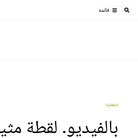
قائمة
إنجلترا
بالفيديو. لقطة مث