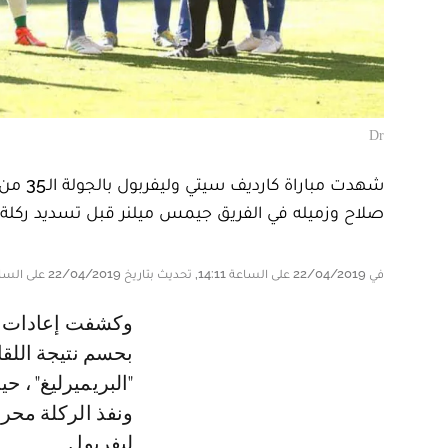
Dr
شهدت م
صلاح وزميله في الفريق جيمس ميلنر قبل تسديد ركلة ا
في 22/04/2019 على الساعة 14:11, تحديث بتاريخ 22/04/2019 على الساعة 14:11
وكشفت إعادات تلفزيونية أن صلاح كان يريد تسديد الركلة، التي كانت كفيلة
بحسم نتيجة اللق
"البريميرليغ" ، 
ونفذ الركلة محر
ليفربول .