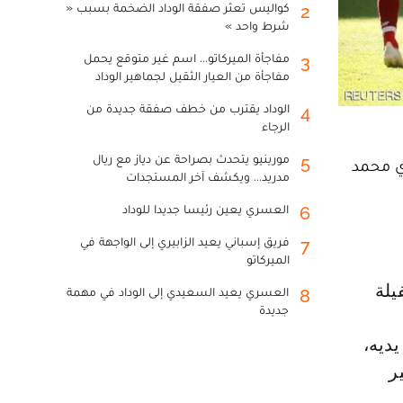
كواليس تعثر صفقة الوداد الضخمة بسبب «
2
شرط واحد »
مفاجأة الميركاتو... اسم غير متوقع يحمل
3
مفاجأة من العيار الثقيل لجماهير الوداد
الوداد يقترب من خطف صفقة جديدة من
4
الرجاء
مورينيو يتحدث بصراحة عن دياز مع ريال
5
 المصري محمد
مدريد... ويكشف آخر المستجدات
العسري يعين رئيسا جديدا للوداد
6
فريق إسباني يعيد الزابيري إلى الواجهة في
7
الميركاتو
العسري يعيد السعيدي إلى الوداد في مهمة
8
جديدة
يديه،
ر