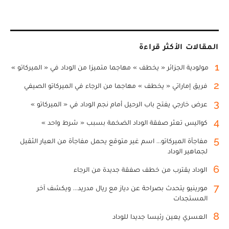
المقالات الأكثر قراءة
1
مولودية الجزائر « يخطف » مهاجما متميزا من الوداد في « الميركاتو »
2
فريق إماراتي « يخطف » مهاجما من الرجاء في الميركاتو الصيفي
3
عرض خارجي يفتح باب الرحيل أمام نجم الوداد في « الميركاتو »
4
كواليس تعثر صفقة الوداد الضخمة بسبب « شرط واحد »
5
مفاجأة الميركاتو... اسم غير متوقع يحمل مفاجأة من العيار الثقيل
لجماهير الوداد
6
الوداد يقترب من خطف صفقة جديدة من الرجاء
7
مورينيو يتحدث بصراحة عن دياز مع ريال مدريد... ويكشف آخر
المستجدات
8
العسري يعين رئيسا جديدا للوداد