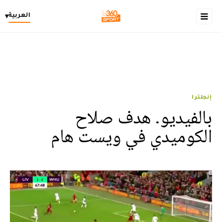
العربية
▾
إنجلترا
بالفيديو. هدف صلاح
الكوميدي في ويست هام