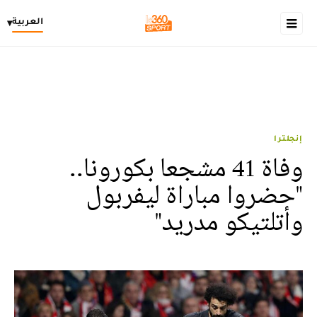
العربية
▾
إنجلترا
وفاة 41 مشجعا بكورونا..
"حضروا مباراة ليفربول
وأتلتيكو مدريد"