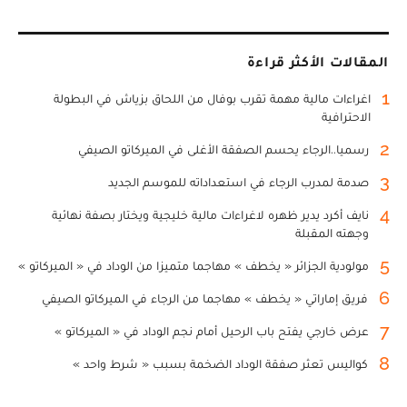
المقالات الأكثر قراءة
1
اغراءات مالية مهمة تقرب بوفال من اللحاق بزياش في البطولة
الاحترافية
2
رسميا..الرجاء يحسم الصفقة الأغلى في الميركاتو الصيفي
3
صدمة لمدرب الرجاء في استعداداته للموسم الجديد
4
نايف أكرد يدير ظهره لاغراءات مالية خليجية ويختار بصفة نهائية
وجهته المقبلة
5
مولودية الجزائر « يخطف » مهاجما متميزا من الوداد في « الميركاتو »
6
فريق إماراتي « يخطف » مهاجما من الرجاء في الميركاتو الصيفي
7
عرض خارجي يفتح باب الرحيل أمام نجم الوداد في « الميركاتو »
8
كواليس تعثر صفقة الوداد الضخمة بسبب « شرط واحد »