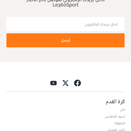
Le360Sport
أرسل
كرة القدم
كان
أسود الأطلس
البطولة
كأس العرش