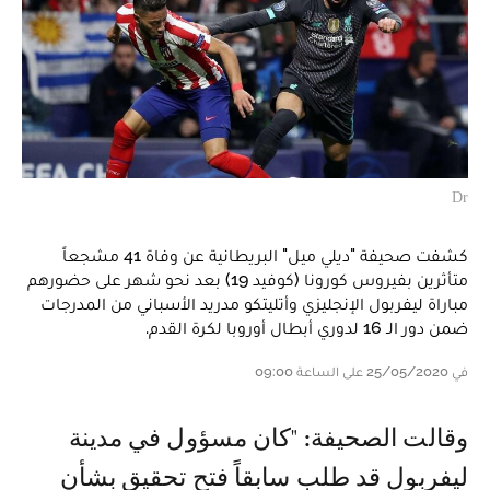
Dr
كشفت صحيفة "ديلي ميل" البريطانية عن وفاة 41 مشجعاً
متأثرين بفيروس كورونا (كوفيد 19) بعد نحو شهر على حضورهم
مباراة ليفربول الإنجليزي وأتليتكو مدريد الأسباني من المدرجات
ضمن دور الـ 16 لدوري أبطال أوروبا لكرة القدم.
في 25/05/2020 على الساعة 09:00
وقالت الصحيفة: "كان مسؤول في مدينة
ليفربول قد طلب سابقاً فتح تحقيق بشأن