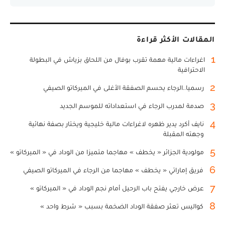
المقالات الأكثر قراءة
1
اغراءات مالية مهمة تقرب بوفال من اللحاق بزياش في البطولة
الاحترافية
2
رسميا..الرجاء يحسم الصفقة الأغلى في الميركاتو الصيفي
3
صدمة لمدرب الرجاء في استعداداته للموسم الجديد
4
نايف أكرد يدير ظهره لاغراءات مالية خليجية ويختار بصفة نهائية
وجهته المقبلة
5
مولودية الجزائر « يخطف » مهاجما متميزا من الوداد في « الميركاتو »
6
فريق إماراتي « يخطف » مهاجما من الرجاء في الميركاتو الصيفي
7
عرض خارجي يفتح باب الرحيل أمام نجم الوداد في « الميركاتو »
8
كواليس تعثر صفقة الوداد الضخمة بسبب « شرط واحد »