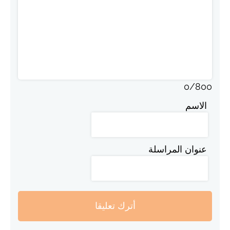
0
/
800
الاسم
عنوان المراسلة
أترك تعليقا