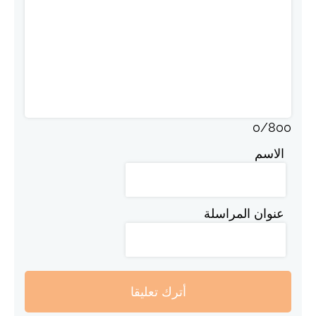
0
/
800
الاسم
عنوان المراسلة
أترك تعليقا