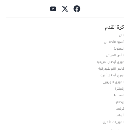
كرة القدم
كان
أسود الأطلس
البطولة
كأس العرش
دوري أبطال افريقيا
كأس الكونفيدرالية
دوري أبطال أوروبا
الدوري الأوروبي
إنجلترا
إسبانيا
إيطاليا
فرنسا
ألمانيا
الدوريات الأخرى