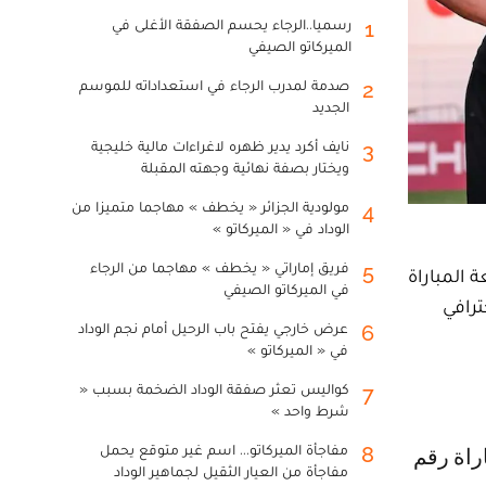
رسميا..الرجاء يحسم الصفقة الأغلى في
1
الميركاتو الصيفي
صدمة لمدرب الرجاء في استعداداته للموسم
2
الجديد
نايف أكرد يدير ظهره لاغراءات مالية خليجية
3
ويختار بصفة نهائية وجهته المقبلة
مولودية الجزائر « يخطف » مهاجما متميزا من
4
الوداد في « الميركاتو »
فريق إماراتي « يخطف » مهاجما من الرجاء
5
قنيطرة لمتابعة المباراة
في الميركاتو الصيفي
رافي
عرض خارجي يفتح باب الرحيل أمام نجم الوداد
6
في « الميركاتو »
كواليس تعثر صفقة الوداد الضخمة بسبب «
7
شرط واحد »
مفاجأة الميركاتو... اسم غير متوقع يحمل
8
مفاجأة من العيار الثقيل لجماهير الوداد