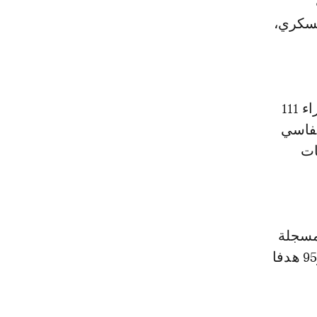
لفريق العسكري،
ويعرف تاريخ المواجهات بين الفريقين الفاسي والعسكري الذي سجل إجراء 111
مغرب الفاسي
يات
مسجلة
في تاريخ الفريقين، إذ سجّل خط هجوم الجيش الملكي 106 هدف مقابل و95 هدفا