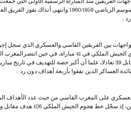
مواجهات الفريقين منذ المباراة الرسمية الأولى التي جمعت
الفريقين خلال الموسم الرياضي 1960/1959 وانتهى أنذاك بفوز ا
د .
مباراة، تفوق نادي الجيش الملكي في 41 مباراة، في حين انتصرال
في 31 مباراة، مقابل 39 تعادلا، علما أن أكبر حصة للتهديف في تاريخ مبار
فائدة العساكر الذين تفقوا بأربعة أهداف دون رد .
العسكري على المغرب الفاسي من حيث عدد الأهداف ال