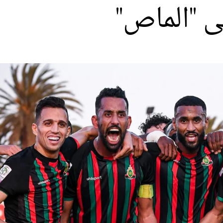
ى "الماص"