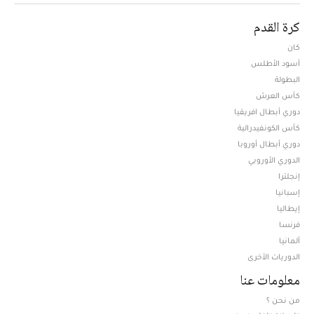
كرة القدم
كان
أسود الأطلس
البطولة
كأس العرش
دوري أبطال افريقيا
كأس الكونفيدرالية
دوري أبطال أوروبا
الدوري الأوروبي
إنجلترا
إسبانيا
إيطاليا
فرنسا
ألمانيا
الدوريات الأخرى
معلومات عنا
من نحن ؟