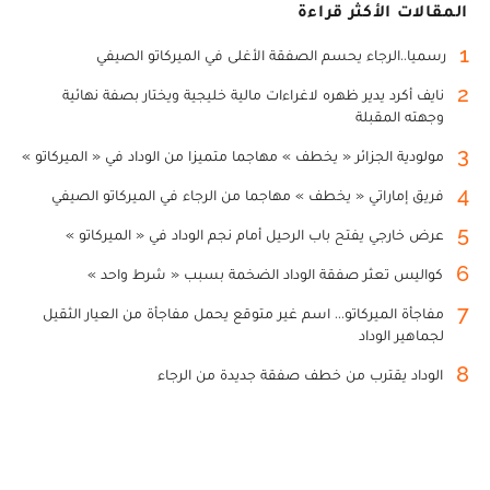
المقالات الأكثر قراءة
1
رسميا..الرجاء يحسم الصفقة الأغلى في الميركاتو الصيفي
2
نايف أكرد يدير ظهره لاغراءات مالية خليجية ويختار بصفة نهائية
وجهته المقبلة
3
مولودية الجزائر « يخطف » مهاجما متميزا من الوداد في « الميركاتو »
4
فريق إماراتي « يخطف » مهاجما من الرجاء في الميركاتو الصيفي
5
عرض خارجي يفتح باب الرحيل أمام نجم الوداد في « الميركاتو »
6
كواليس تعثر صفقة الوداد الضخمة بسبب « شرط واحد »
7
مفاجأة الميركاتو... اسم غير متوقع يحمل مفاجأة من العيار الثقيل
لجماهير الوداد
8
الوداد يقترب من خطف صفقة جديدة من الرجاء