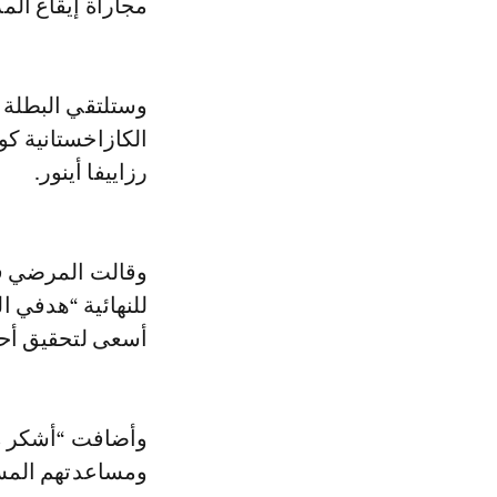
مجاراة إيقاع ال
وستلتقي البطلة ا
الكازاخستانية كون
رزاييفا أينور.
وقالت المرضي في 
للنهائية “هدفي ال
أسعى لتحقيق أحل
وأضافت “أشكر مر
ومساعدتهم المس