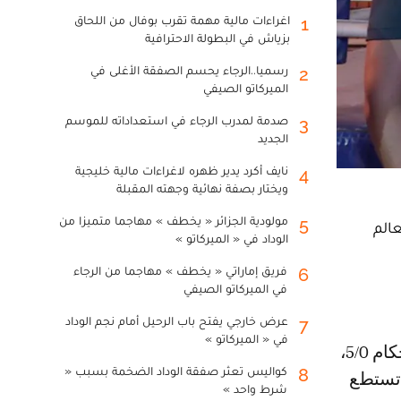
اغراءات مالية مهمة تقرب بوفال من اللحاق
1
بزياش في البطولة الاحترافية
رسميا..الرجاء يحسم الصفقة الأغلى في
2
الميركاتو الصيفي
صدمة لمدرب الرجاء في استعداداته للموسم
3
الجديد
نايف أكرد يدير ظهره لاغراءات مالية خليجية
4
ويختار بصفة نهائية وجهته المقبلة
مولودية الجزائر « يخطف » مهاجما متميزا من
5
 العالم
الوداد في « الميركاتو »
فريق إماراتي « يخطف » مهاجما من الرجاء
6
في الميركاتو الصيفي
عرض خارجي يفتح باب الرحيل أمام نجم الوداد
7
في « الميركاتو »
كواليس تعثر صفقة الوداد الضخمة بسبب «
8
 تستطع
شرط واحد »