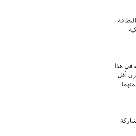
4 كلغ) من انتزاع البطاقة
ية
 في هذا
ورباب شيدر (وزن أقل
يمتهما
قام منافساتها في 12 وزن، مشاركة