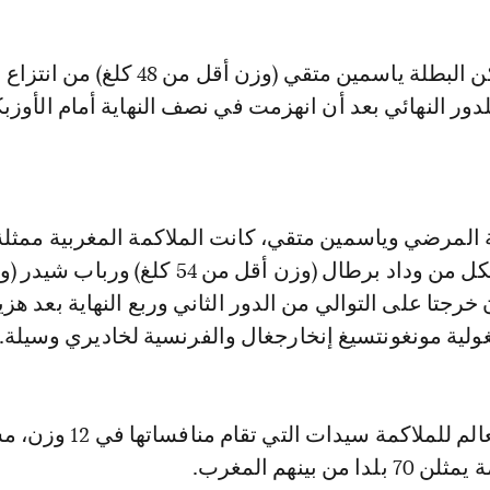
من جهتها لم تتمكن البطلة ياسمين متقي (وزن أقل من 8
للدور النهائي بعد أن انهزمت في نصف النهاية أمام الأوزبك
المرضي وياسمين متقي، كانت الملاكمة المغربية ممثلة
الحدث العالمي بكل من وداد برطال (وزن أقل من 54 كلغ) 
اللتان خرجتا على التوالي من الدور الثاني وربع النهاية بعد هز
ولية مونغونتسيغ إنخارجغال والفرنسية لخاديري وسيلة.
وتعرف بطولة العالم للملاكمة سيدات التي ت