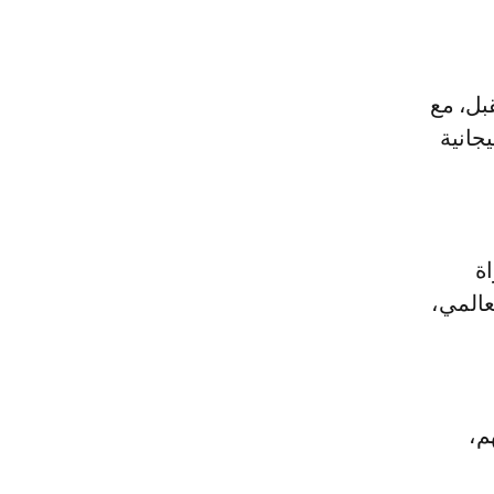
بل، مع
جانية
ة
عالمي،
م،