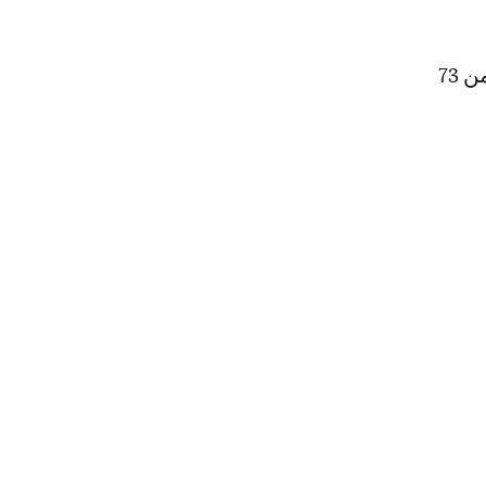
وكانت نسخة 2022 قد نظمت في اسطنبول (تركيا) بمشاركة 310 ملاكمة من 73