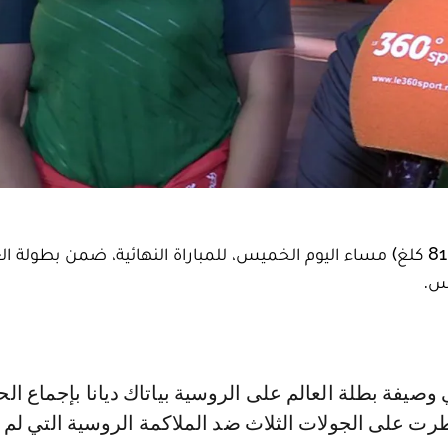
تأهلت الملاكمة المغربية خديجة المرضي (وزن أكثر من 81 كلغ) مساء اليوم الخميس، للمباراة النهائية، ضمن بطولة
رت على الجولات الثلاث ضد الملاكمة الروسية التي لم