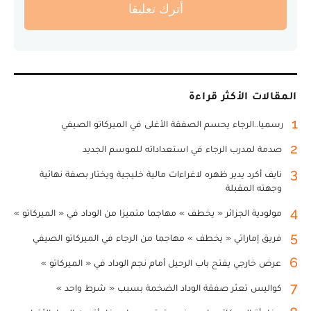
أترك تعليقا
المقالات الأكثر قراءة
1
رسميا..الرجاء يحسم الصفقة الأغلى في الميركاتو الصيفي
2
صدمة لمدرب الرجاء في استعداداته للموسم الجديد
3
نايف أكرد يدير ظهره لاغراءات مالية خليجية ويختار بصفة نهائية
وجهته المقبلة
4
مولودية الجزائر « يخطف » مهاجما متميزا من الوداد في « الميركاتو »
5
فريق إماراتي « يخطف » مهاجما من الرجاء في الميركاتو الصيفي
6
عرض خارجي يفتح باب الرحيل أمام نجم الوداد في « الميركاتو »
7
كواليس تعثر صفقة الوداد الضخمة بسبب « شرط واحد »