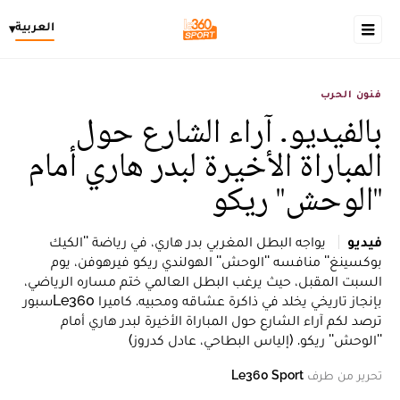
العربية
▾
فنون الحرب
بالفيديو. آراء الشارع حول
المباراة الأخيرة لبدر هاري أمام
''الوحش'' ريكو
فيديو
يواجه البطل المغربي بدر هاري، في رياضة ''الكيك
بوكسينغ'' منافسه ''الوحش'' الهولندي ريكو فيرهوفن، يوم
السبت المقبل، حيث يرغب البطل العالمي ختم مساره الرياضي،
بإنجاز تاريخي يخلد في ذاكرة عشاقه ومحبيه. كاميرا Le360سبور
ترصد لكم آراء الشارع حول المباراة الأخيرة لبدر هاري أمام
''الوحش'' ريكو. (إلياس البطاحي، عادل كدروز)
تحرير من طرف
Le360 Sport