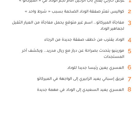
1
عرض خارجي يفتح باب الرحيل أمام نجم الوداد في « الميركاتو »
2
كواليس تعثر صفقة الوداد الضخمة بسبب « شرط واحد »
3
مفاجأة الميركاتو... اسم غير متوقع يحمل مفاجأة من العيار الثقيل
لجماهير الوداد
4
الوداد يقترب من خطف صفقة جديدة من الرجاء
5
مورينيو يتحدث بصراحة عن دياز مع ريال مدريد... ويكشف آخر
المستجدات
6
العسري يعين رئيسا جديدا للوداد
7
فريق إسباني يعيد الزابيري إلى الواجهة في الميركاتو
8
العسري يعيد السعيدي إلى الوداد في مهمة جديدة