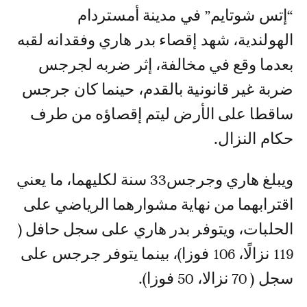
“إتس شوتايم” في مدينة أمستردام
الهولندية، شهد إقصاء بدر هاري وفقدانه لقبه
بعدما وقع في مخالفة، إثر ضربه لجرجس
ضربة غير قانونية بالقدم، حينما كان جرجس
ساقطا على الأرض ليتم إقصاؤه من طرف
حكام النزال.
ويبلغ هاري وجرجس33 سنة لكليهما، ما يعني
اقترابهما من نهاية مشوارهما الرياضي على
الحلبات، ويتوفر بدر هاري على سجل حافل (
119 نزالًا، 106 فوزا)، بينما يتوفر جرجس على
سجل ( 70 نزالا، 50 فوزا).