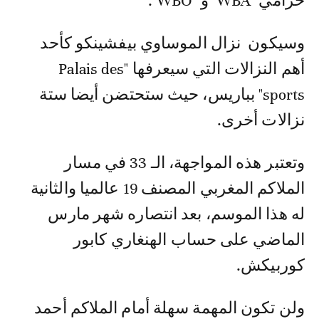
حزامي "WBA" و "WBO".
وسيكون نزال الموساوي بيفشینكو كأحد
أھم النزالات التي سيعرفها "Palais des
sports" بباريس، حيث ستحتضن أيضا ستة
نزالات أخرى.
وتعتبر هذه المواجهة، الـ 33 في مسار
الملاكم المغربي المصنف 19 عالميا والثانية
له هذا الموسم، بعد انتصاره شهر مارس
الماضي على حساب الهنغاري كابور
كوربيكش.
ولن تكون المهمة سهلة أمام الملاكم أحمد