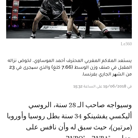
Le360
يستعد الملاكم المغربي المحترف أحمد الموساوي، لخوض نزاله
المقبل في صنف وزن الوسط (7.66 كلغ) والذي سیجرى في 23
من الشھر الجاري بفرنسا.
في 19/06/2018 على الساعة 15:32
وسیواجه صاحب الـ 28 سنة، الروسي
ألیكسي يفشینكو 34 سنة بطل روسيا وأوروبا
(مرتين)، حيث سبق له وأن نافس على