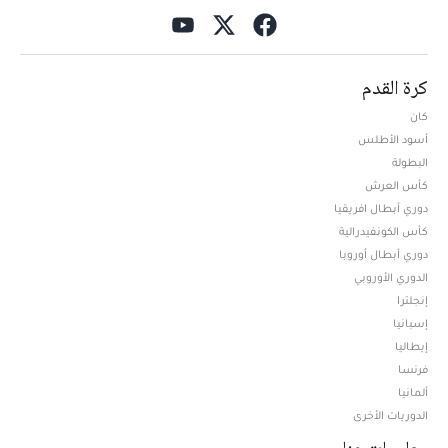
كرة القدم
كان
أسود الأطلس
البطولة
كأس العرش
دوري أبطال افريقيا
كأس الكونفيدرالية
دوري أبطال أوروبا
الدوري الأوروبي
إنجلترا
إسبانيا
إيطاليا
فرنسا
ألمانيا
الدوريات الأخرى