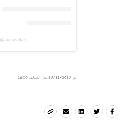
(@abuazaitar)
في 28/12/2018 على الساعة 14:00