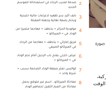
صدمة لمدرب الرجاء في استعداداته للموسم
2
الجديد
نايف أكرد يدير ظهره لاغراءات مالية خليجية
3
ويختار بصفة نهائية وجهته المقبلة
مولودية الجزائر « يخطف » مهاجما متميزا من
4
الوداد في « الميركاتو »
فريق إماراتي « يخطف » مهاجما من الرجاء
5
، صورة
في الميركاتو الصيفي
عرض خارجي يفتح باب الرحيل أمام نجم الوداد
6
في « الميركاتو »
كواليس تعثر صفقة الوداد الضخمة بسبب «
7
شرط واحد »
مفاجأة الميركاتو... اسم غير متوقع يحمل
8
 الوقت
مفاجأة من العيار الثقيل لجماهير الوداد