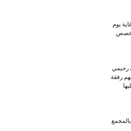
ية يوم
ز المخصص
 رحيمي
هم رفقة
يها
بالمجمع