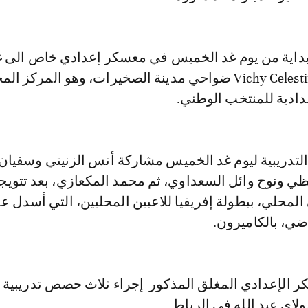
داية من يوم غد الخميس في معسكر إعدادي خاص الى غا
السبت بمركز Vichy Celestins ضواحي مدينة الصخيرات، وهو المرك
ادية للمنتخب الوطني.
تدريبية ليوم غد الخميس مشاركة أنس الزنيتي وسفيان
يظي ونوح وائل السعداوي، ثم محمد المكعازي، بعد تتويج
لمحلي، ببطولة إفريقيا للاعبين المحليين، التي أسدل عل
اضي، بالكاميرون.
الإعدادي المغلق المذكور إجراء ثلاث حصص تدريبية 
ولاي عبد الله في الرباط.