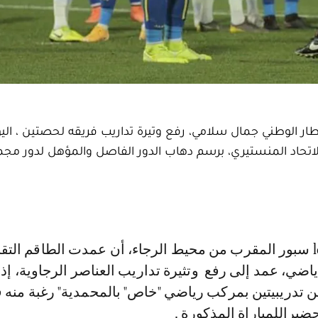
لإطار الوطني جمال سلامي، رفع وتيرة تداريب فريقه لحصتين ، الي
ق الاتحاد المنستيري، برسم دهاب الدور الفاصل والمؤهل لدور مج
ياضي، عمد إلى رفع وتثيرة تداريب العناصر الرجاوية، إذ
دريبيتين بمركب رياضي "خاص" بالمحمدية" رغبة منه 
ضيراللمباراة المذكورة .