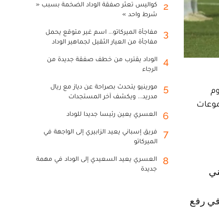
كواليس تعثر صفقة الوداد الضخمة بسبب «
2
شرط واحد »
مفاجأة الميركاتو... اسم غير متوقع يحمل
3
مفاجأة من العيار الثقيل لجماهير الوداد
الوداد يقترب من خطف صفقة جديدة من
4
الرجاء
مورينيو يتحدث بصراحة عن دياز مع ريال
5
وم
مدريد... ويكشف آخر المستجدات
موعات
العسري يعين رئيسا جديدا للوداد
6
فريق إسباني يعيد الزابيري إلى الواجهة في
7
الميركاتو
العسري يعيد السعيدي إلى الوداد في مهمة
8
جديدة
في رفع