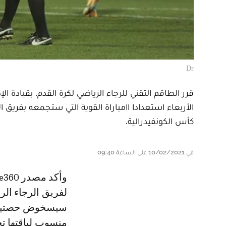
Dr
قرر الطاقم التقني للرجاء الرياضي لكرة القدم، بقيادة ا
الأربعاء استعدادا اامباراة القوية التي ستجمعه بفري
كأس الكونفيدرالية.
في 10/02/2021 على الساعة 09:40
وأكد مصدر le360 سبور المقرب من محيط الرجاء، أن عمدت الطاقم التقني
لفريق الرجاء الر
سيسخوض حصتين ت
منسوب لياقتها تح