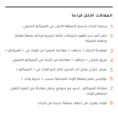
المقالات الأكثر قراءة
1
رسميا..الرجاء يحسم الصفقة الأغلى في الميركاتو الصيفي
2
نايف أكرد يدير ظهره لاغراءات مالية خليجية ويختار بصفة نهائية
وجهته المقبلة
3
مولودية الجزائر « يخطف » مهاجما متميزا من الوداد في « الميركاتو »
4
فريق إماراتي « يخطف » مهاجما من الرجاء في الميركاتو الصيفي
5
عرض خارجي يفتح باب الرحيل أمام نجم الوداد في « الميركاتو »
6
كواليس تعثر صفقة الوداد الضخمة بسبب « شرط واحد »
7
مفاجأة الميركاتو... اسم غير متوقع يحمل مفاجأة من العيار الثقيل
لجماهير الوداد
8
الوداد يقترب من خطف صفقة جديدة من الرجاء