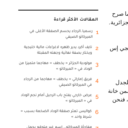
المقالات الأكثر قراءة
زائرية.
رسميا..الرجاء يحسم الصفقة الأغلى في
1
الميركاتو الصيفي
نايف أكرد يدير ظهره لاغراءات مالية خليجية
2
لجي إس
ويختار بصفة نهائية وجهته المقبلة
مولودية الجزائر « يخطف » مهاجما متميزا من
3
الوداد في « الميركاتو »
فريق إماراتي « يخطف » مهاجما من الرجاء
4
لجدل
في الميركاتو الصيفي
من خانة
عرض خارجي يفتح باب الرحيل أمام نجم الوداد
5
، فنحن
في « الميركاتو »
كواليس تعثر صفقة الوداد الضخمة بسبب «
6
شرط واحد »
مفاجأة الميركاتو... اسم غير متوقع يحمل