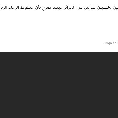
اعبين قدامى من الجزائر حينما صرح بأن حظوظ الرجاء الرياضي