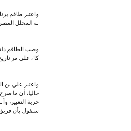
واعتبر طاقم برنامج "عالمكشوف" الذي يبث عبر قناة الهداف الجزائرية، ما صرح
به المحلل المصري
وصب الطاقم ذاته
كا"، على مر تاري
واعتبر علي بن ال
حاليا، أن ما صر
حرية التعبير، وأن
سنقول بأن فريق 