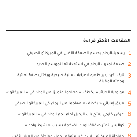
المقالات الأكثر قراءة
1
رسميا..الرجاء يحسم الصفقة الأغلى في الميركاتو الصيفي
2
صدمة لمدرب الرجاء في استعداداته للموسم الجديد
3
نايف أكرد يدير ظهره لاغراءات مالية خليجية ويختار بصفة نهائية
وجهته المقبلة
4
مولودية الجزائر « يخطف » مهاجما متميزا من الوداد في « الميركاتو »
5
فريق إماراتي « يخطف » مهاجما من الرجاء في الميركاتو الصيفي
6
عرض خارجي يفتح باب الرحيل أمام نجم الوداد في « الميركاتو »
7
كواليس تعثر صفقة الوداد الضخمة بسبب « شرط واحد »
8
مفاجأة الميركاتو... اسم غير متوقع يحمل مفاجأة من العيار الثقيل