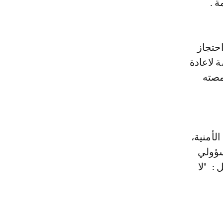
 .
حتجاز
 لاعادة
مصته
لأمنية،
سؤولي
: "لا