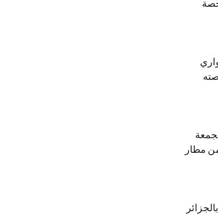
رياضية البركانية مساء يومه الجمعة 19 أبريل 2024 حصة
اري
صته
لجمعة
من مطار
الجزائر