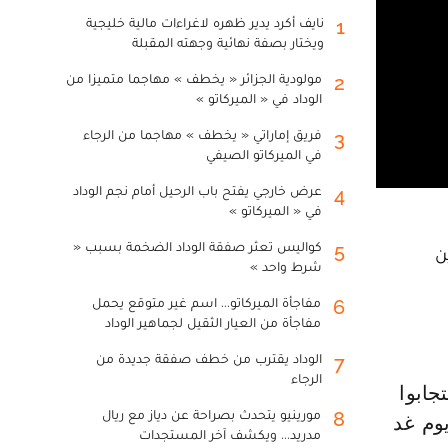
نايف أكرد يدير ظهره لاغراءات مالية خليجية
1
ويختار بصفة نهائية وجهته المقبلة
مولودية الجزائر « يخطف » مهاجما متميزا من
2
الوداد في « الميركاتو »
فريق إماراتي « يخطف » مهاجما من الرجاء
3
في الميركاتو الصيفي
عرض خارجي يفتح باب الرحيل أمام نجم الوداد
4
في « الميركاتو »
كواليس تعثر صفقة الوداد الضخمة بسبب «
5
ن
شرط واحد »
مفاجأة الميركاتو... اسم غير متوقع يحمل
6
مفاجأة من العيار الثقيل لجماهير الوداد
الوداد يقترب من خطف صفقة جديدة من
7
الرجاء
مورينيو يتحدث بصراحة عن دياز مع ريال
8
يوم غد
مدريد... ويكشف آخر المستجدات