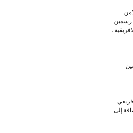
امن
ن رسمين
فريقية .
ين
افريقي
افة إلى