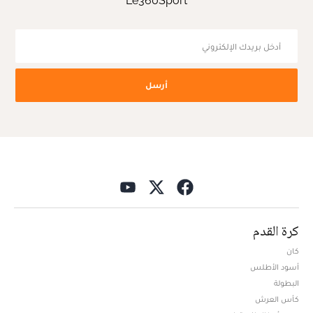
Le360Sport
أرسل
كرة القدم
كان
أسود الأطلس
البطولة
كأس العرش