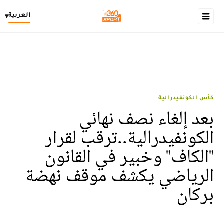
العربية
▾
كأس الكونفيدرالية
بعد إلغاء نصف نهائي
الكونفيدرالية..ترقب لقرار
"الكاف" وخبير في القانون
الرياضي يكشف موقف نهضة
بركان