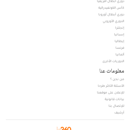
دوري أبطال افريقيا
كأس الكونفيدرالية
دوري أبطال أوروبا
الدوري الأوروبي
إنجلترا
إسبانيا
إيطاليا
فرنسا
ألمانيا
الدوريات الأخرى
معلومات عنا
من نحن ؟
الأسئلة الأكثر طرحا
للإعلان على موقعنا
بيانات قانونية
للإتصال بنا
أرشيف