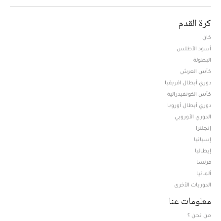
كرة القدم
كان
أسود الأطلس
البطولة
كأس العرش
دوري أبطال افريقيا
كأس الكونفيدرالية
دوري أبطال أوروبا
الدوري الأوروبي
إنجلترا
إسبانيا
إيطاليا
فرنسا
ألمانيا
الدوريات الأخرى
معلومات عنا
من نحن ؟