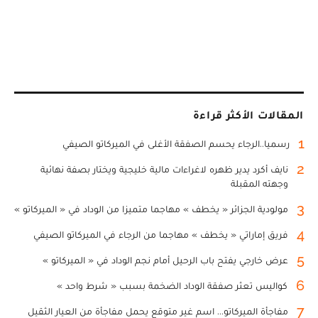
المقالات الأكثر قراءة
1
رسميا..الرجاء يحسم الصفقة الأغلى في الميركاتو الصيفي
2
نايف أكرد يدير ظهره لاغراءات مالية خليجية ويختار بصفة نهائية
وجهته المقبلة
3
مولودية الجزائر « يخطف » مهاجما متميزا من الوداد في « الميركاتو »
4
فريق إماراتي « يخطف » مهاجما من الرجاء في الميركاتو الصيفي
5
عرض خارجي يفتح باب الرحيل أمام نجم الوداد في « الميركاتو »
6
كواليس تعثر صفقة الوداد الضخمة بسبب « شرط واحد »
7
مفاجأة الميركاتو... اسم غير متوقع يحمل مفاجأة من العيار الثقيل