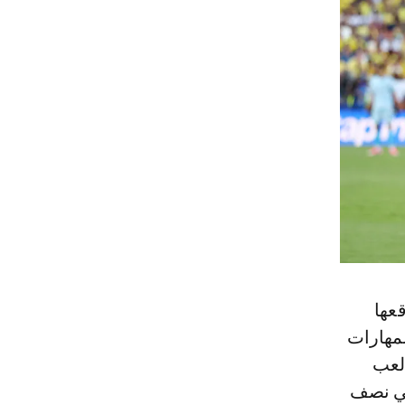
عها
لمهارات
 لعب
في نصف