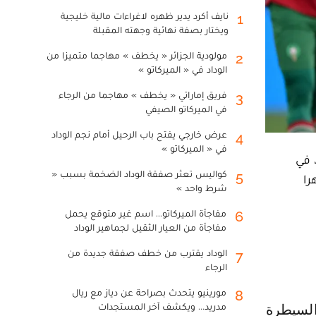
نايف أكرد يدير ظهره لاغراءات مالية خليجية
1
ويختار بصفة نهائية وجهته المقبلة
مولودية الجزائر « يخطف » مهاجما متميزا من
2
الوداد في « الميركاتو »
فريق إماراتي « يخطف » مهاجما من الرجاء
3
في الميركاتو الصيفي
عرض خارجي يفتح باب الرحيل أمام نجم الوداد
4
في « الميركاتو »
 في
كواليس تعثر صفقة الوداد الضخمة بسبب «
5
هرا
شرط واحد »
مفاجأة الميركاتو... اسم غير متوقع يحمل
6
مفاجأة من العيار الثقيل لجماهير الوداد
الوداد يقترب من خطف صفقة جديدة من
7
الرجاء
مورينيو يتحدث بصراحة عن دياز مع ريال
8
مدريد... ويكشف آخر المستجدات