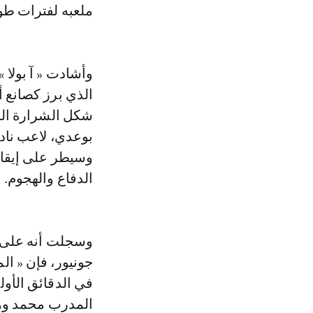
ملعبه لفترات طو
وأشادت « آ بولا »
الذي برز كصانع 
شكل الشرارة الح
وسيطر على إيقاع 
الدفاع والهجوم.
وسجلت أنه على ا
جونيور، فإن « ا
في الدقائق الأول
المدرب محمد وه