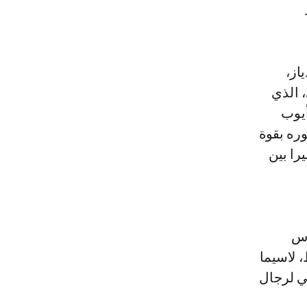
از،
 الذي
أيوب
، الذي فرض حضوره بقوة
را بين
وس
 لاسيما
لي لرجال