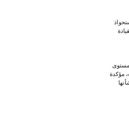
تحواذ
يادة
 مستوى
، مؤكدة
أنها