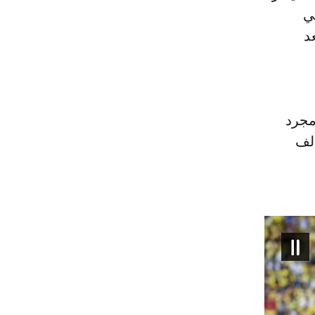
ي
د
 مجرد
ألف