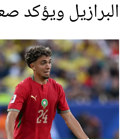
البرازيل ويؤكد صعو