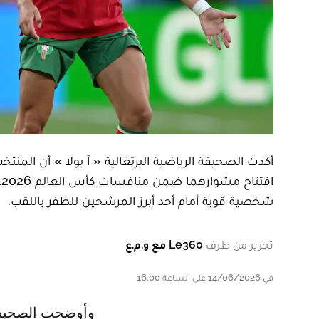
أكدت الصحيفة الرياضية البرتغالية « آ بولا » أن المنت
ا
شخصية قوية أمام أحد أبرز المرشحين للظفر باللقب.
تحرير من طرف
Le360 مع و.م.ع
في 14/06/2026 على الساعة 16:00
وأوضحت الصحيفة أن أسود الأطلس دخلوا اللقاء بثقة عالية، ونجحوا في السيطرة