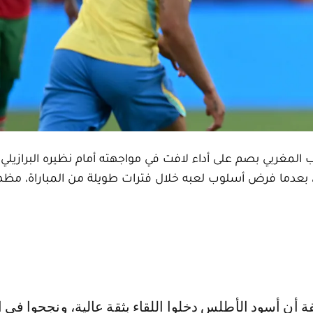
خب المغربي بصم على أداء لافت في مواجهته أمام نظيره البرازيلي،
فتتاح مشوارهما ضمن منافسات كأس العالم 2026، بعدما فرض أسلوب لعبه خلال فترات طويلة من المباراة، مظ