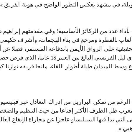
يلة، في مشهد يعكس التطور الواضح في هوية الفريق ».
 بأداء عدد من الركائز الأساسية؛ وفي مقدمتهم إبراهيم دي
ألعاب بالفطرة ومرجع في بناء الهجمات، وأشرف حكيمي،
قيقية على الرواق الأيمن باندفاعه المستمر، فضلا عن 
بوعدي، لاعب نادي ليل الفرنسي البالغ من العمر 18 عاما
وسط الميدان طيلة أطوار اللقاء، مانحا فريقه توازنا كبي
لرغم من تمكن البرازيل من إدراك التعادل عبر فينيسي
لمغرب ظل الطرف الأكثر إقناعا من حيث التنظيم والضغط،
ى التي بدا فيها السيليساو عاجزا عن مجاراة الإيقاع العا
بي ».