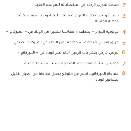
2
صدمة لمدرب الرجاء في استعداداته للموسم الجديد
3
نايف أكرد يدير ظهره لاغراءات مالية خليجية ويختار بصفة نهائية
وجهته المقبلة
4
مولودية الجزائر « يخطف » مهاجما متميزا من الوداد في « الميركاتو »
5
فريق إماراتي « يخطف » مهاجما من الرجاء في الميركاتو الصيفي
6
عرض خارجي يفتح باب الرحيل أمام نجم الوداد في « الميركاتو »
7
كواليس تعثر صفقة الوداد الضخمة بسبب « شرط واحد »
8
مفاجأة الميركاتو... اسم غير متوقع يحمل مفاجأة من العيار الثقيل
لجماهير الوداد