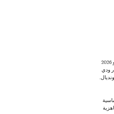
وتكتسي المباراة الودية أمام منتخب النرويج، المقررة يوم غد الأحد 7 يونيو 2026
ختبار ودي
نديال.
ماسية
هزية