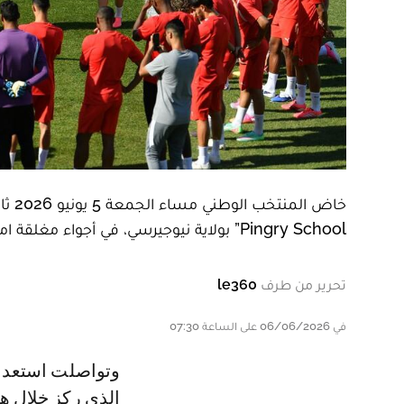
Pingry School” بولاية نيوجيرسي، في أجواء مغلقة امتدت لنحو ساعة ونصف.
تحرير من طرف
le360
في 06/06/2026 على الساعة 07:30
وتواصلت استعدادات “أسود الأطلس” تحت قيادة الناخب الوطني محمد وهبي،
الذي ركز خلال ه