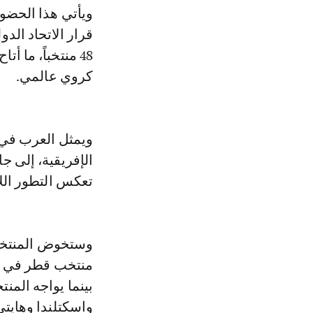
ويأتي هذا الحضور العربي القياسي - وفق تقرير لوكالة الأنباء الألمانية - في ظل
48 منتخباً، ما 
كروي عالمي.
ويمثل العرب في 
الإفريقية، إلى 
تعكس التطور اللا
وستخوض المنتخبا
منتخب قطر في ال
بينما يواجه المنت
واسكتلندا وهايتي