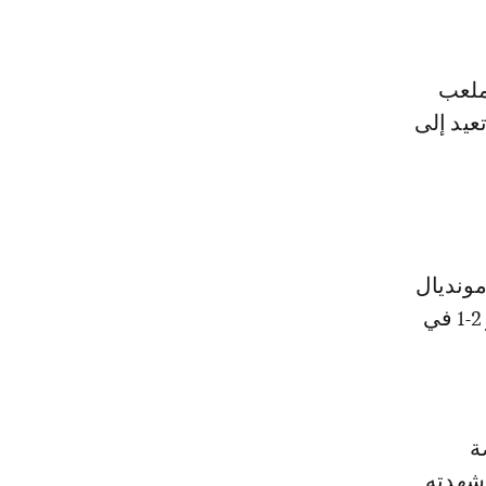
رة في 22 يونيو على ملعب
تعيد إلى
جميعاً، بداية من فوزه على المغرب 2-1 في مونديال
1994، ثم تعادله مع تونس 2-2 في نسخة ألمانيا 2006، قبل تغلبه على مصر 2-1 في
 تمثل فرصة
 شهدته