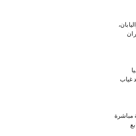
يابان،
ران
ا
د غياب
 مباشرة
بع