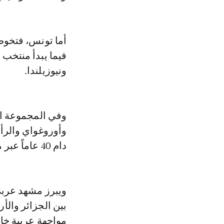
أما تونس، فتخوض
فيما يبدأ منتخب
ونيوزيلندا.
وفي المجموعة الث
وأوروغواي والرأس
دام 40 عاماً عبر مجموعة تضم فرنسا والسنغال والنرويج.
ويبرز مشهد عربي
بين الجزائر والأ
مواجهة عربية خال