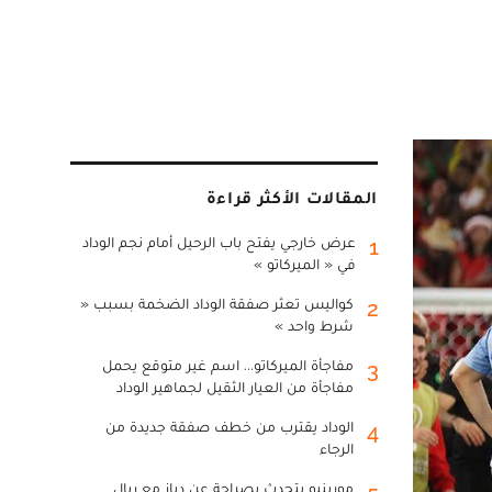
المقالات الأكثر قراءة
عرض خارجي يفتح باب الرحيل أمام نجم الوداد
1
في « الميركاتو »
كواليس تعثر صفقة الوداد الضخمة بسبب «
2
شرط واحد »
مفاجأة الميركاتو... اسم غير متوقع يحمل
3
مفاجأة من العيار الثقيل لجماهير الوداد
الوداد يقترب من خطف صفقة جديدة من
4
الرجاء
مورينيو يتحدث بصراحة عن دياز مع ريال