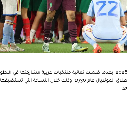
تدخل كرة القدم العربية مرحلة تاريخية في كأس العالم 2026، بعدما ضمنت ثمانية منتخبات عربية مشاركتها في 
الأولى في نسخة واحدة، في سابقة غير مسبوقة منذ انطلاق المونديال عام 1930، وذلك خلال النسخة ال