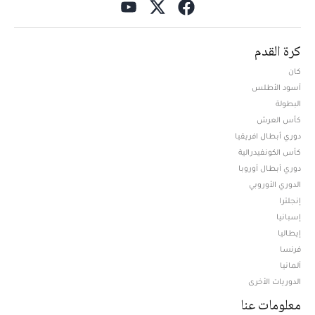
كرة القدم
كان
أسود الأطلس
البطولة
كأس العرش
دوري أبطال افريقيا
كأس الكونفيدرالية
دوري أبطال أوروبا
الدوري الأوروبي
إنجلترا
إسبانيا
إيطاليا
فرنسا
ألمانيا
الدوريات الأخرى
معلومات عنا