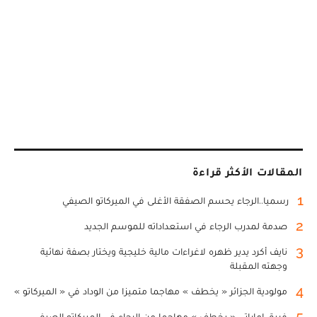
المقالات الأكثر قراءة
1
رسميا..الرجاء يحسم الصفقة الأغلى في الميركاتو الصيفي
2
صدمة لمدرب الرجاء في استعداداته للموسم الجديد
3
نايف أكرد يدير ظهره لاغراءات مالية خليجية ويختار بصفة نهائية
وجهته المقبلة
4
مولودية الجزائر « يخطف » مهاجما متميزا من الوداد في « الميركاتو »
5
فريق إماراتي « يخطف » مهاجما من الرجاء في الميركاتو الصيفي