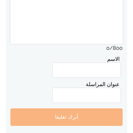
0
/
800
الاسم
عنوان المراسلة
أترك تعليقا