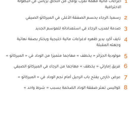
1
اغراءات مالية مهمة تقرب بوفال من اللحاق بزياش في البطولة
الاحترافية
2
رسميا..الرجاء يحسم الصفقة الأغلى في الميركاتو الصيفي
3
صدمة لمدرب الرجاء في استعداداته للموسم الجديد
4
نايف أكرد يدير ظهره لاغراءات مالية خليجية ويختار بصفة نهائية
وجهته المقبلة
5
مولودية الجزائر « يخطف » مهاجما متميزا من الوداد في « الميركاتو »
6
فريق إماراتي « يخطف » مهاجما من الرجاء في الميركاتو الصيفي
7
عرض خارجي يفتح باب الرحيل أمام نجم الوداد في « الميركاتو »
8
كواليس تعثر صفقة الوداد الضخمة بسبب « شرط واحد »