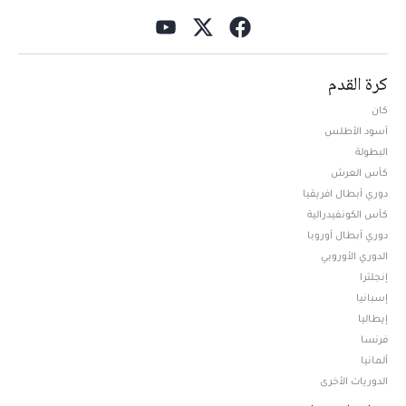
كرة القدم
كان
أسود الأطلس
البطولة
كأس العرش
دوري أبطال افريقيا
كأس الكونفيدرالية
دوري أبطال أوروبا
الدوري الأوروبي
إنجلترا
إسبانيا
إيطاليا
فرنسا
ألمانيا
الدوريات الأخرى