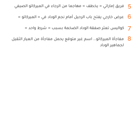
5
فريق إماراتي « يخطف » مهاجما من الرجاء في الميركاتو الصيفي
6
عرض خارجي يفتح باب الرحيل أمام نجم الوداد في « الميركاتو »
7
كواليس تعثر صفقة الوداد الضخمة بسبب « شرط واحد »
8
مفاجأة الميركاتو... اسم غير متوقع يحمل مفاجأة من العيار الثقيل
لجماهير الوداد