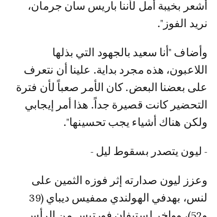
أشعر بخيبة أمل لأننا باريس سان جرمان،
نريد الفوز".
وأضاف "أنا سعيد بالجهود التي بذلها
اللاعبون، هذه مجرد بداية. علينا أن نتعرف
على بعضنا البعض. كان الأمر صعباً لأن فترة
التحضير كانت قصيرة جداً. هذا أمر إيجابي
ولكن هناك أشياء يجب تحسينها".
- ليون يتصدر بسقوط ليل -
وعزز ليون صدارته إثر فوزه الثمين على
لنس، بهدفي الهولندي ممفيس ديباي (39
و52)، وواخر لستيفان فورتيس من الرأس