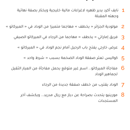
1
نايف أكرد يدير ظهره لاغراءات مالية خليجية ويختار بصفة نهائية
وجهته المقبلة
2
مولودية الجزائر « يخطف » مهاجما متميزا من الوداد في « الميركاتو »
3
فريق إماراتي « يخطف » مهاجما من الرجاء في الميركاتو الصيفي
4
عرض خارجي يفتح باب الرحيل أمام نجم الوداد في « الميركاتو »
5
كواليس تعثر صفقة الوداد الضخمة بسبب « شرط واحد »
6
مفاجأة الميركاتو... اسم غير متوقع يحمل مفاجأة من العيار الثقيل
لجماهير الوداد
7
الوداد يقترب من خطف صفقة جديدة من الرجاء
8
مورينيو يتحدث بصراحة عن دياز مع ريال مدريد... ويكشف آخر
المستجدات