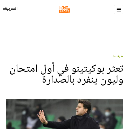
العربية
▾
فرنسا
تعثر بوكيتينو في أول امتحان
وليون ينفرد بالصدارة