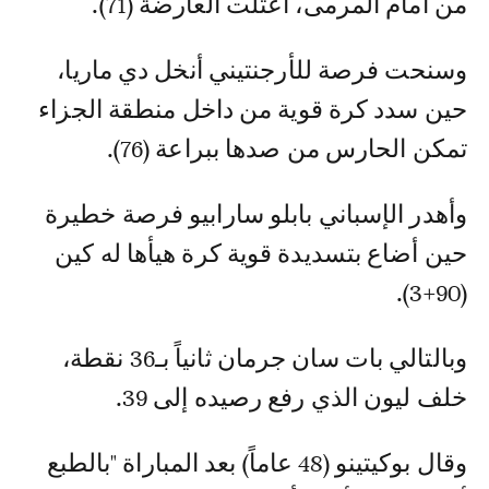
من أمام المرمى، اعتلت العارضة (71).
وسنحت فرصة للأرجنتيني أنخل دي ماريا،
حين سدد كرة قوية من داخل منطقة الجزاء
تمكن الحارس من صدها ببراعة (76).
وأهدر الإسباني بابلو سارابيو فرصة خطيرة
حين أضاع بتسديدة قوية كرة هيأها له كين
(90+3).
وبالتالي بات سان جرمان ثانياً بـ36 نقطة،
خلف ليون الذي رفع رصيده إلى 39.
وقال بوكيتينو (48 عاماً) بعد المباراة "بالطبع