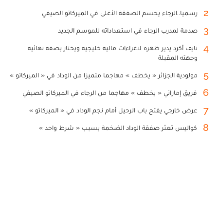
2
رسميا..الرجاء يحسم الصفقة الأغلى في الميركاتو الصيفي
3
صدمة لمدرب الرجاء في استعداداته للموسم الجديد
4
نايف أكرد يدير ظهره لاغراءات مالية خليجية ويختار بصفة نهائية
وجهته المقبلة
5
مولودية الجزائر « يخطف » مهاجما متميزا من الوداد في « الميركاتو »
6
فريق إماراتي « يخطف » مهاجما من الرجاء في الميركاتو الصيفي
7
عرض خارجي يفتح باب الرحيل أمام نجم الوداد في « الميركاتو »
8
كواليس تعثر صفقة الوداد الضخمة بسبب « شرط واحد »