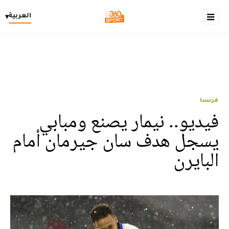
العربية
▾
فرنسا
فيديو.. نيمار يصنع ومبابي
يسجل هدف سان جيرمان أمام
البايرن