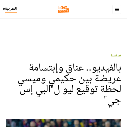
العربية
▾
فرنسا
بالفيديو.. عناق وإبتسامة
عريضة بين حكيمي وميسي
لحظة توقيع ليو ل"البي إس
جي"