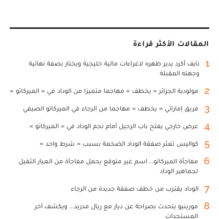
المقالات الأكثر قراءة
1
نايف أكرد يدير ظهره لاغراءات مالية خليجية ويختار بصفة نهائية
وجهته المقبلة
2
مولودية الجزائر « يخطف » مهاجما متميزا من الوداد في « الميركاتو »
3
فريق إماراتي « يخطف » مهاجما من الرجاء في الميركاتو الصيفي
4
عرض خارجي يفتح باب الرحيل أمام نجم الوداد في « الميركاتو »
5
كواليس تعثر صفقة الوداد الضخمة بسبب « شرط واحد »
6
مفاجأة الميركاتو... اسم غير متوقع يحمل مفاجأة من العيار الثقيل
لجماهير الوداد
7
الوداد يقترب من خطف صفقة جديدة من الرجاء
8
مورينيو يتحدث بصراحة عن دياز مع ريال مدريد... ويكشف آخر
المستجدات