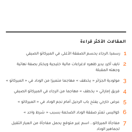
المقالات الأكثر قراءة
1
رسميا..الرجاء يحسم الصفقة الأغلى في الميركاتو الصيفي
2
نايف أكرد يدير ظهره لاغراءات مالية خليجية ويختار بصفة نهائية
وجهته المقبلة
3
مولودية الجزائر « يخطف » مهاجما متميزا من الوداد في « الميركاتو »
4
فريق إماراتي « يخطف » مهاجما من الرجاء في الميركاتو الصيفي
5
عرض خارجي يفتح باب الرحيل أمام نجم الوداد في « الميركاتو »
6
كواليس تعثر صفقة الوداد الضخمة بسبب « شرط واحد »
7
مفاجأة الميركاتو... اسم غير متوقع يحمل مفاجأة من العيار الثقيل
لجماهير الوداد